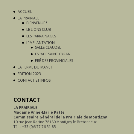
ACCUEIL
LA PRAIRIALE
BIENVENUE !
LE LIONS CLUB
LES PARRAINAGES
L’IMPLANTATION
SALLE CLAUDEL
ESPACE SAINT CYRAN
PRÉ DES PROVINCIALES
LA FERME DU MANET
EDITION 2023
CONTACT ET INFOS
CONTACT
LA PRAIRIALE
Madame Anne-Marie Patte
Commissaire Général de
la Prairiale de Montigny
10 rue Jean Racine 78180 Montigny le Bretonneux
Tél. : +33 (0)6 77 76 31 85