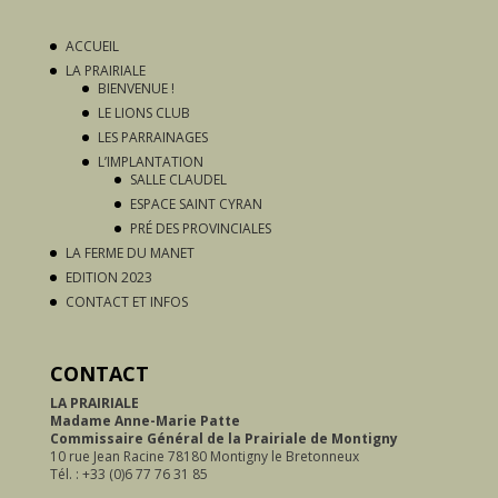
ACCUEIL
LA PRAIRIALE
BIENVENUE !
LE LIONS CLUB
LES PARRAINAGES
L’IMPLANTATION
SALLE CLAUDEL
ESPACE SAINT CYRAN
PRÉ DES PROVINCIALES
LA FERME DU MANET
EDITION 2023
CONTACT ET INFOS
CONTACT
LA PRAIRIALE
Madame Anne-Marie Patte
Commissaire Général de
la Prairiale de Montigny
10 rue Jean Racine 78180 Montigny le Bretonneux
Tél. : +33 (0)6 77 76 31 85